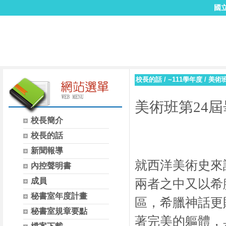
國
校長的話
/
~111學年度
/
美術
美術班第
24
屆
校長簡介
校長的話
新聞報導
就西洋美術史來
內控聲明書
成員
兩者之中又以希
秘書室年度計畫
區，希臘神話更
秘書室規章要點
著完美的軀體，