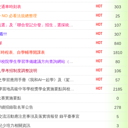
交通車時刻表
303
 NO 必看法規總整理
25
116學年度四技二專「甄選」及「聯合登記分發」招生，選採統測科目查詢相關資訊
107
!!!
307
單
840
專班時程表、自學輔導開課表
1810
公告117學年度升學技專校院學生學習準備建議方向查詢網站（適用114學年度入學之高一新生）
80
入學考招制度調整說明
106
教育部中小學生成式AI之學習應用手冊《我和AI一起學》及《駕馭AI，洞察未來：數位公民的必修課》
57
獎勵國民中學畢業生升學當地高級中等學校獎學金實施要點與校內補充規定
2185
比賽實施要點
0
學續招錄取名單公告
278
交流活動應注意事項及落實填報登 錄平臺事宜
5
兒少培力相關資訊
3