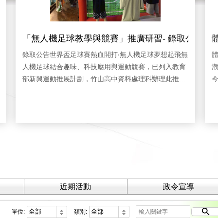
「無人機足球教學與競賽」推廣研習- 錄取公告
錄取公告世界盃足球賽熱血開打‧無人機足球夢想起飛無
人機足球結合趣味、科技應用與運動競賽，已列入教育
部新興運動推展計劃，竹山高中資料處理科辦理此推廣
教育研習，讓學員體驗無人機足球基本操控、團隊合作
1
腦力激盪設計闖關任務，再實施分組任務闖關競賽與3
人
對3團隊對抗賽，讓學員在遊戲中學習，提昇更多偏鄉
師生探索新興科技的興趣。老少咸宜。快速入門。歡迎
閤家同樂緊張刺激的團隊三對三對抗賽團隊對抗賽裁判
旗號說明辛苦的服務志工協助指導老師共同研究障礙任
務關卡設計考驗臨場反應的障礙任務個人計時賽障礙闖
關
測
近期活動
政令宣導
跑
單位:
類別: