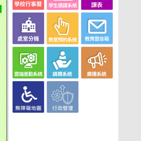
突破自我，順利完成各項測驗，千萬別受傷。期待考生
發揮最佳實力，一起加入竹高體育班這個大家庭，一起
進行學術專修，多元培育模式，讓孩子在專長訓練之餘
兼顧學科能力，未來不論是術科獨招、學術多元升學，
都擁有最強大的競爭力！文武雙全，就是體育班的招
牌，續寫優秀傳統、閃耀竹高。