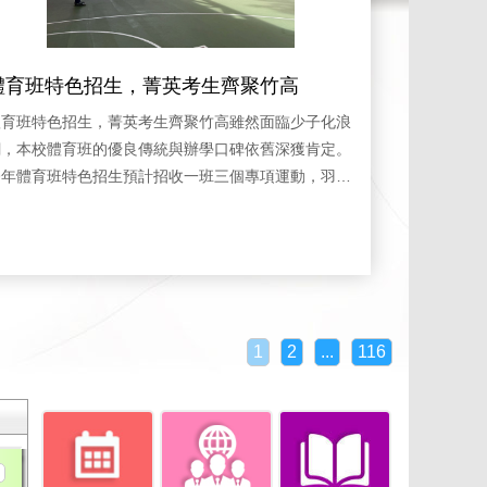
體育班特色招生，菁英考生齊聚竹高
體育班特色招生，菁英考生齊聚竹高雖然面臨少子化浪
潮，本校體育班的優良傳統與辦學口碑依舊深獲肯定。
今年體育班特色招生預計招收一班三個專項運動，羽球
4人、籃球9人、曲棍球10人，共計報考人數，羽球26
、籃球24人、曲棍球10人。今日5/23(六)總共吸引高
達60位，來自全國各地與竹山在地的頂尖好手前來報名
挑戰之考生。一大早，校園裡就充滿了熱血與朝氣！炎
熱的天氣擋不住大家的熱情，看著全國各地家長帶著考
生前來，每位考生的眼神都充滿了必勝的自信心。招生
1
2
...
116
測驗分為兩大考驗，對體力與技術都是大挑戰。1.體能
驗：考驗敏捷度的折返跑、考驗意志力的1600公尺
。2.術科測驗：羽球、籃球、曲棍球的專業技術展
現。感謝所有家長特別陪伴孩子前來，您們是孩子最強
大的後盾，學校也預祝所有的考生今天都能頂住壓力、