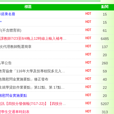
標題
點閱
車搭乘名冊
15
*
15
(不含體育班)
61
學期補考7/23-24，請任課教師7/23至8/4晚上12時線上輸入補考成績【或紙本成績送回註冊組】
6485
4次代理教師甄選簡章
137
20
名單公告
260
轉知中華民國全國家長教育協會「116年大學及技專校院多元入學高三學生升學輔導家長說明會」
59
急難慰問金實施要點」修正發布
40
「高級中等以上學校學生就學貸款作業要點」第12點、第 17點、第18點，修正發布
22
難慰問金實施要點
20
115學年四技統測入學資訊【四技分發個報(7/17-22)】【四技分發志願選填(7/28-31)】
5207
間學生交通車時刻表
313