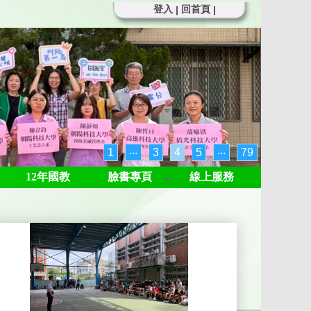
登入
回首頁
|
|
1
‧‧‧
3
4
5
‧‧‧
79
12年國教
臉書專頁
線上服務