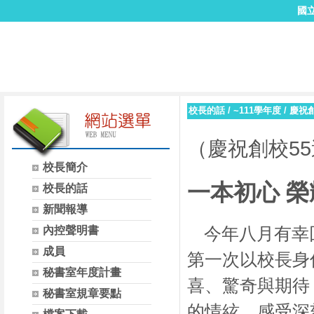
國
校長的話
/
~111學年度
/
慶祝創
（慶祝創校5
校長簡介
一本初心 
校長的話
新聞報導
今年八月有幸回
內控聲明書
成員
第一次以校長身
秘書室年度計畫
喜、驚奇與期待
秘書室規章要點
的情絃，感受深