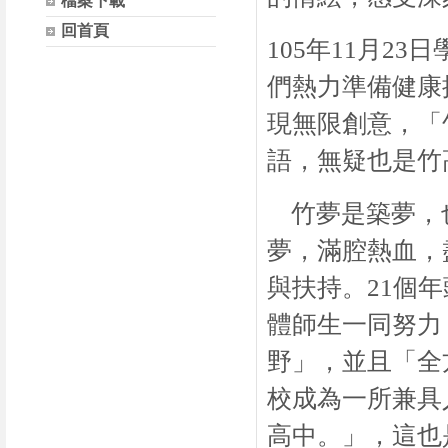
檔案下載
回首頁
105
年
11
月
23
日
們熱力準備健康
現無限創意，「
語，無疑也是竹
竹夢是築夢，
夢，滿腔熱血，
與扶持。
21
個年
體師生一同努力
野」，並且「全
校成為一所兼具
高中。」，這也