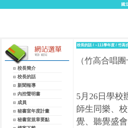
國
校長的話
/
~111學年度
/
竹高
（竹高合唱團
校長簡介
校長的話
新聞報導
內控聲明書
5
月
26
日學校
成員
師生同樂、校
秘書室年度計畫
覺、聽覺盛會
秘書室規章要點