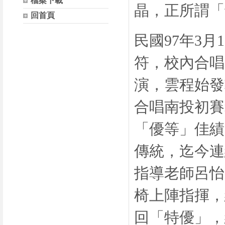
檔案下載
晶，正所謂「
回首頁
民國
97
年
3
月
1
符，校內合唱
演，雲程始發
合唱南投初賽
「優等」佳績
傳統，迄今連
指導老師呂怡
椅上陣指揮，
回「特優」，