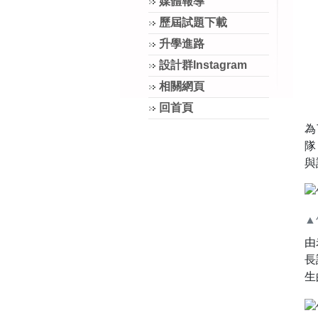
媒體報導
歷屆試題下載
升學進路
設計群Instagram
相關網頁
回首頁
為
隊
與
▲
由
長
生