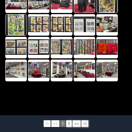
|<
<<
1
2
>>
>|