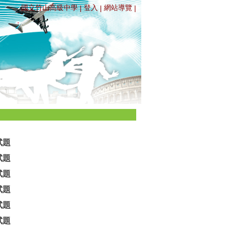
國立竹山高級中學
登入
網站導覽
|
|
|
試題
試題
試題
試題
試題
試題