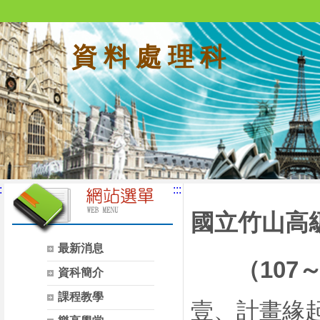
資 料 處 理 科
:
:::
國立竹山高
最新消息
107
（
資科簡介
課程教學
壹、
計畫緣