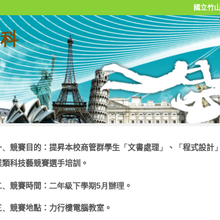
國立竹
 科
一、
競賽目的：提昇本校商管群學生
「
文書處理
」
、
「
程式設計
業類科技藝競賽選手培訓。
二、
競賽時間：
二年級下學期
5
月辦理
。
三、
競賽地點：力行樓電腦教室。