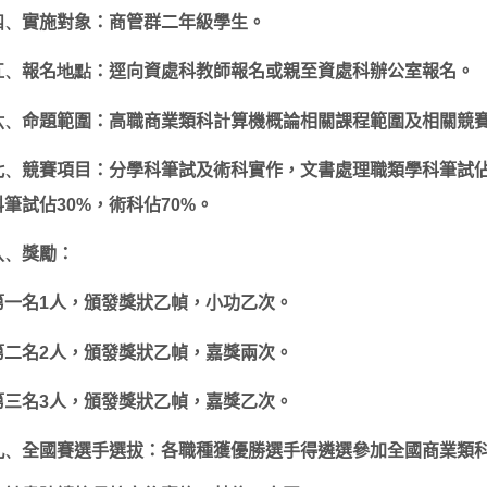
四、
實施對象：商管群二年級學生。
五、
報名
地點
：逕向資處科教師報名或親至資處科辦公室報名。
六、
命題範圍：高職商業類科計算機概論相關課程範圍及相關競
七、
競賽項目：分學科筆試及術科實作，文書處理職類學科筆試
科筆試佔
30%
，術科佔
70%
。
八、
獎勵：
第一名
1
人，頒發獎狀乙幀，小功乙次。
第二名
2
人，頒發獎狀乙幀，嘉獎兩次。
第三名
3
人，頒發獎狀乙幀，嘉獎乙次。
九、
全國賽選手選拔：各職種獲優勝選手得遴選參加全國商業類