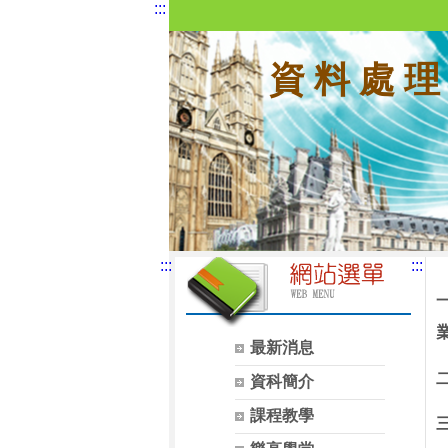
:::
資 料 處 理
:::
:::
最新消息
資科簡介
課程教學