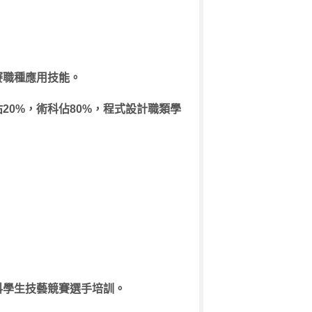
賽職種應用技能。
佔
20%
，術科佔
80%
，程式設計職類學
科學生技藝競賽選手培訓。