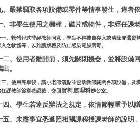
九、嚴禁竊取各項設備或零件等情事發生，違者
十、非學生使用之機種，磁片或物件，非經
任課
十一、軟體程式非經教師同意，學生不得擅自存入或清除硬碟資
帶入之軟體等，以維護版權及防止感染電腦病毒。
十二、使用者離開前，須先關閉機器，並將設備
攜出。
十三、使用完畢後，請小老師清點並協助教師關閉各項設備，及
資料處理科
請任課教師簽章確認後，交回
辦公室。
十四、學生若違反辦法之規定，依情節輕重予以
十五、未盡事宜悉遵照相關課程授課老師的說明