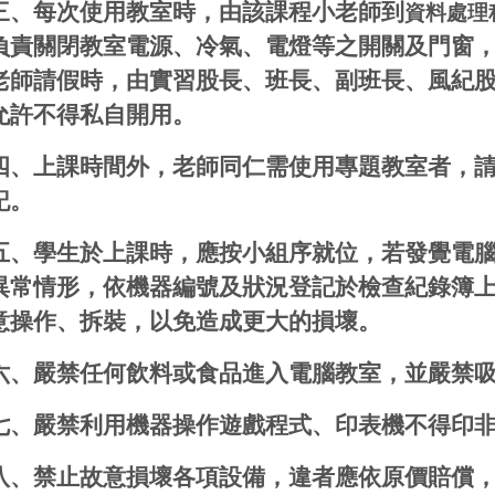
三、每次使用教室時，由該課程小老師到
資料處理
負責關閉教室電源、冷氣、電燈等之開關及門窗
老師請假時，由實習股長、班長、副班長、風紀
允許不得私自開用。
四、上課時間外，老師同仁需使用專題教室者，
記。
五、學生於上課時，應按小組序就位，若發覺電
異常情形，依機器編號及狀況登記於檢查紀錄簿
意操作、拆裝，以免造成更大的損壞。
六、嚴禁任何飲料或食品進入電腦教室，並嚴禁
七、嚴禁利用機器操作遊戲程式、印表機不得印
八、禁止故意損壞各項設備，違者應依原價賠償