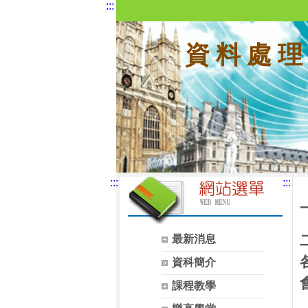
:::
資 料 處 理
:::
:::
最新消息
資科簡介
課程教學