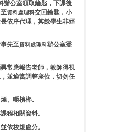
辦公室領取鑰匙，下課後
科
，至
交回鑰匙，小
資料處理科
股長依序代理，其餘學生非經
請事先至
辦公室登
資料處理科
腦異
常應報告
老師，教師得視
上，並適當調整座位，切勿任
吸煙、嚼檳榔。
非課程相關資料。
，並依校規處分。