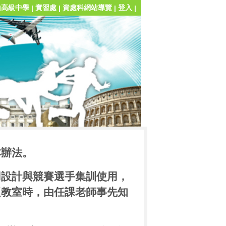
山高級中學
實習處
資處科網站導覽
登入
|
|
|
|
本辦法。
用設計與競賽選手集訓使用，
題教室時，由
任課
老師事先知