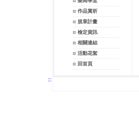
樂高學堂
作品賞析
規章計畫
檢定資訊
相關連結
活動花絮
回首頁
:::