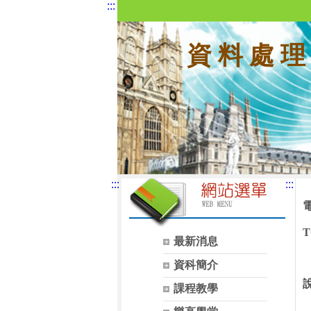
:::
資 料 處 理
:::
:::
T
最新消息
資科簡介
課程教學