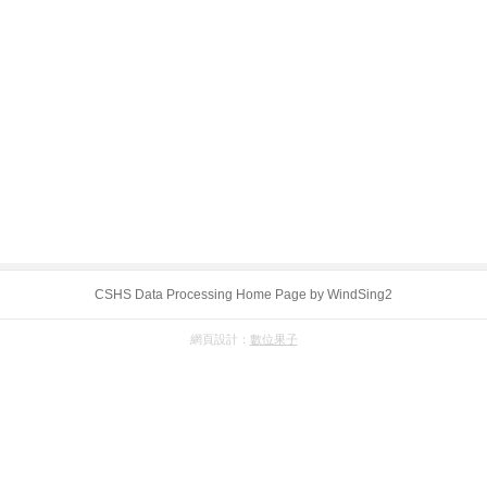
CSHS Data Processing Home Page by WindSing2
網頁設計：
數位果子