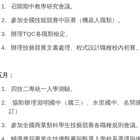
1.
召開期中教學研究會議。
2.
參加全國技能競賽中區賽（機器人職類）。
3.
辦理
TQC
各職類檢定。
4.
辦理技藝競賽文書處理、程式設計職種校內初賽
五月：
1.
四技二專統一入學測驗。
2.
協助
辦理淵明國中（國三）、水里國中、名間
訂）
3.
參加全國商業類科學生技藝競賽各職種規則會議
4.
輔導應屆畢業生技優甄審與甄選入學校系選擇與