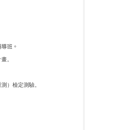
輔導班。
計畫。
重測）檢定測驗。