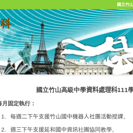
國立竹
 科
國立竹山高級中學
資料處理科
111
每月固定執行：
1.
每週二下午支援竹山國中機器人社團活動授課
。
2.
週三
下
午支援
延和
國中資訊
社團協同教學。