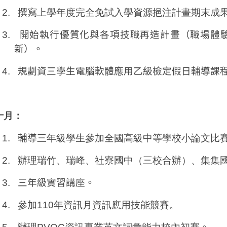
2.
撰寫上學年度完全免試入學資源挹注計畫期末成
3.
開始執行優質化與各項技職再造計畫（職場體
新）。
4.
規劃資三學生電腦軟體應用乙級檢定假日輔導課
十月：
1.
輔導
三年級學生參加全國高級中等學校小論文比
2.
辦理瑞竹、瑞峰、社寮國中（三校合辦）、集集
3.
三年級實習講座。
4.
參加
110
年資訊月資訊應用技能競賽。