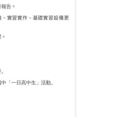
果報告
。
驗、實習實作、基礎實習設備更
程。
賽。
國中「一日高中生」活動。