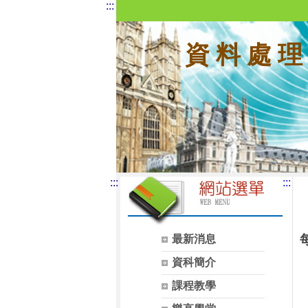
:::
資 料 處 理
:::
:::
最新消息
資科簡介
課程教學