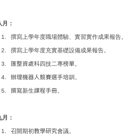
八月：
1.
撰寫上學年度職場體驗、實習實作成果報告。
2.
撰寫上學年度充實基礎設備成果報告。
3.
匯整資處科
四技二專
榜單
。
4.
辦理機器人競賽選手培訓
。
5.
撰寫
新生
課程手冊
。
九月：
1.
召開期初
教學研究
會議。