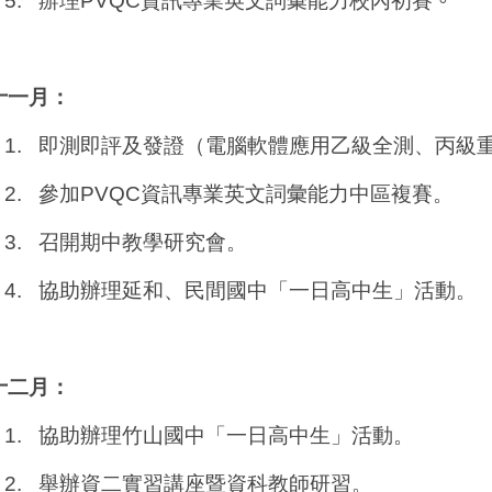
5.
辦理
PVQC
資訊專業英文詞彙能力校內初賽
。
十一月：
1.
即測即評及發證（電腦軟體應用乙級全測、丙級
2.
參加
PVQC
資訊專業英文詞彙能力中區複賽。
3.
召開期中教學研究會。
4.
協助辦理延和、民間國中「一日高中生」活動。
十二月：
1.
協助辦理竹山國中「一日高中生」活動。
2.
舉辦資二實習講座暨資科教師研習。