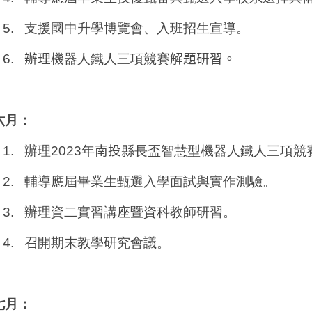
5.
支援國中升學博覽會、入班招生宣導。
6.
辦理
機器人鐵人三項競賽
解題研習。
六月：
1.
辦理
2023
年
南投
縣長盃智慧型機器人鐵人三項競
2.
輔導應屆畢業生甄選入學面試與實作測驗。
3.
辦理資二實習講座暨資科教師研習。
4.
召開期末教學研究會議。
七月：