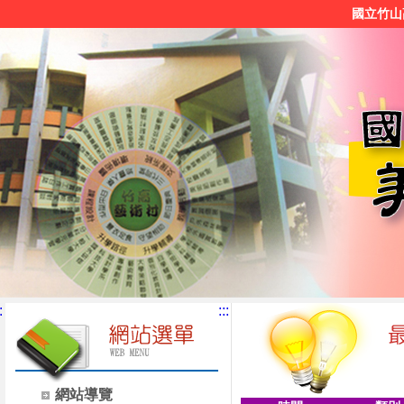
國立竹山
:
:::
網站導覽