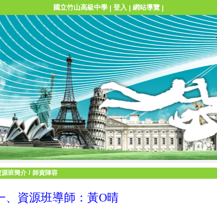
國立竹山高級中學
登入
網站導覽
|
|
|
資源班簡介
/
師資陣容
一、資源班導師：黃O晴