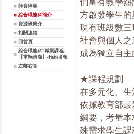
們富有教學熱
師資陣容
方啟發學生的
綜合職能科簡介
資源班簡介
現有班級數三
相關連結
社會與個人之
回首頁
綜合職能科"職業課程-
成為獨立自主
【車輛清潔】-預約填報
左鄰右舍
★課程規劃
在多元化、生
依據教育部最
綱要，考量本
殊需求學生課