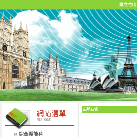
國立竹山
左鄰右舍
綜合職能科