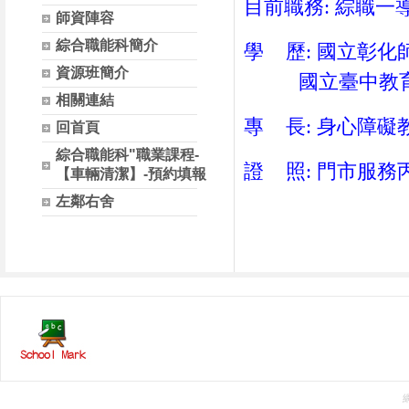
目前職務: 綜職一
師資陣容
綜合職能科簡介
學 歷: 國立彰化
資源班簡介
國立臺中教育大
相關連結
專 長: 身心障礙
回首頁
綜合職能科"職業課程-
證 照: 門市服
【車輛清潔】-預約填報
左鄰右舍