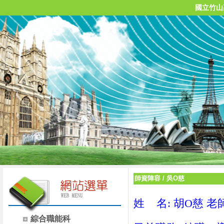
國立竹山
師資陣容
/
吳O慈
姓 名: 胡O慈 老
綜合職能科