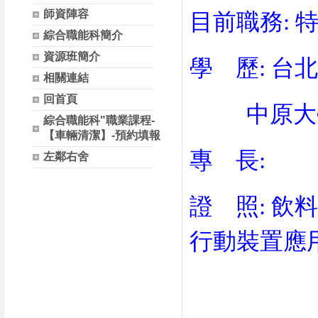
師資陣容
目前職務: 
綜合職能科簡介
資源班簡介
學 歷: 台
相關連結
回首頁
中原大學
綜合職能科"職業課程-
【車輛清潔】-預約填報
專 長:
左鄰右舍
證 照: 
行動裝置