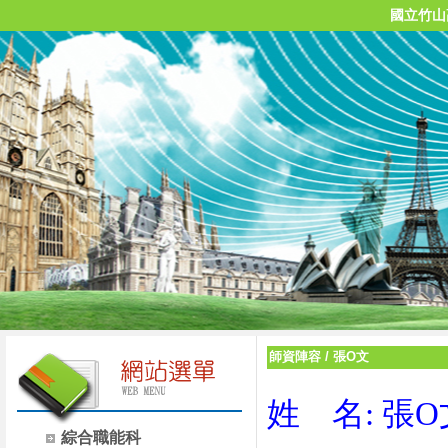
國立竹山
師資陣容
/
張O文
姓 名: 張O
綜合職能科