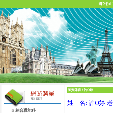
國立竹山
師資陣容
/
許O婷
姓 名: 許O婷 
綜合職能科