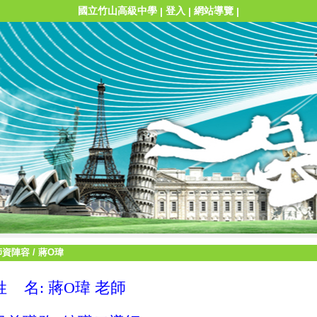
國立竹山高級中學
登入
網站導覽
|
|
|
師資陣容
/
蔣O瑋
姓 名: 蔣O瑋 老師