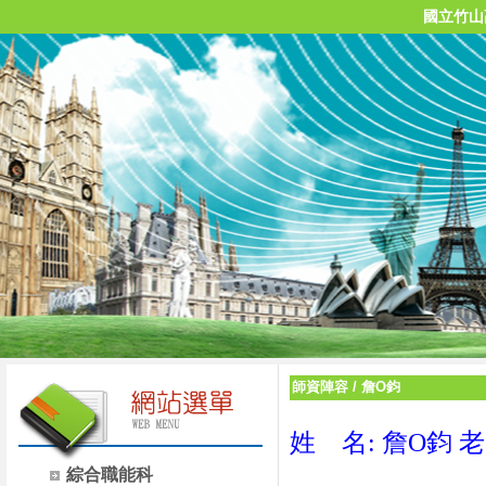
國立竹山
師資陣容
/
詹O鈞
姓 名: 詹O鈞 
綜合職能科