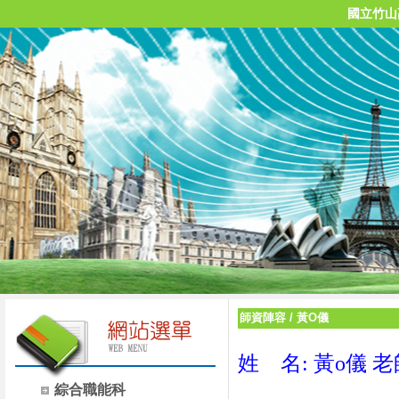
國立竹山
師資陣容
/
黃O儀
姓 名: 黃o儀 老
綜合職能科