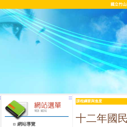
國立竹山
:
:::
課程綱要與進度
十二年國
網站導覽