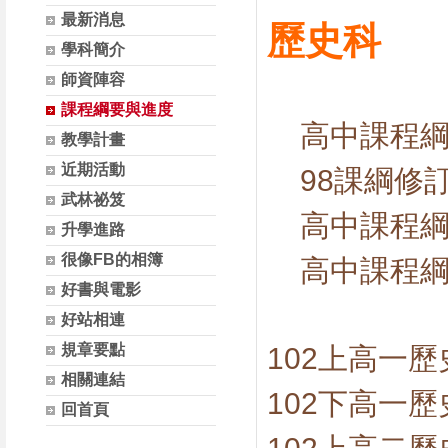
最新消息
歷史科
學科簡介
師資陣容
課程綱要與進度
高中課程
教學計畫
近期活動
98課綱修
武林祕笈
高中課程
升學進路
很像FB的相簿
高中課程
好書與電影
好站相連
規章要點
102上高一
相關連結
102下高一
回首頁