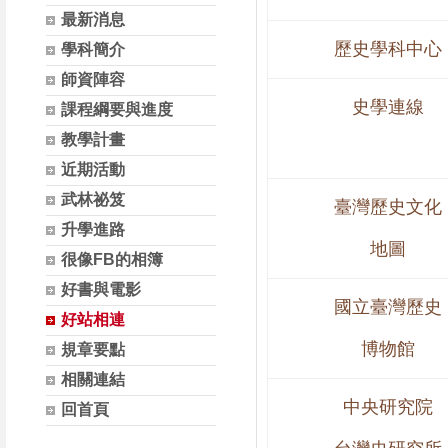
最新消息
歷史學科中心
學科簡介
師資陣容
史學連線
課程綱要與進度
教學計畫
近期活動
武林祕笈
臺灣歷史文化
升學進路
地圖
很像FB的相簿
好書與電影
國立臺灣歷史
好站相連
博物館
規章要點
相關連結
中央研究院
回首頁