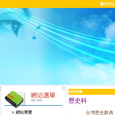
國立竹山
:
:::
好站相連
歷史科
網站導覽
台灣歷史辭典