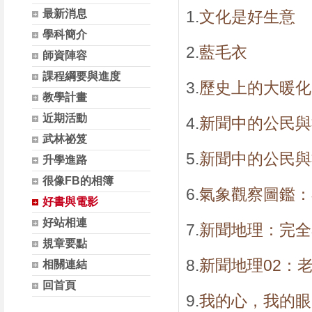
最新消息
1.
文化是好生意
學科簡介
2.
藍毛衣
師資陣容
課程綱要與進度
3.
歷史上的大暖化
教學計畫
近期活動
4.
新聞中的公民與
武林祕笈
5.
新聞中的公民與
升學進路
很像FB的相簿
6.
氣象觀察圖鑑：
好書與電影
好站相連
7.
新聞地理：完全
規章要點
8.
新聞地理02：
相關連結
回首頁
9.
我的心，我的眼