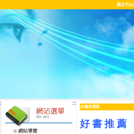
國立竹山
:
:::
好書與電影
好 書 推 薦
網站導覽