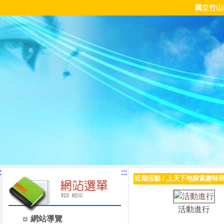
國立竹山
:
:::
近期活動
/
上天下地探索趣味研
活動進行
網站導覽