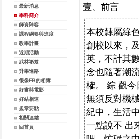
壹、前言
最新消息
學科簡介
師資陣容
本校隸屬綠
課程綱要與進度
創校以來，
教學計畫
近期活動
英，不計其數
武林祕笈
念也隨著潮
升學進路
很像FB的相簿
榷。 綜 觀
好書與電影
無須反對機
好站相連
規章要點
紀中，生活
相關連結
一點說不 出
回首頁
吧。忙碌之