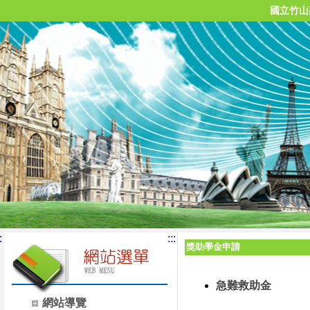
國立竹山
:
:::
獎助學金申請
急難救助金
網站導覽