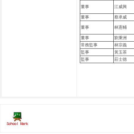
董事
江威興
董事
蔡承威
董事
林憲輔
董事
劉秉洲
常務監事
林宗義
監事
黃玉茶
監事
莊士德