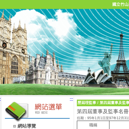
國立竹山
:
:::
歷屆理監事
/
第四屆董事及監
第四屆董事及監事名冊
任期：95年1月1日至97年12月31
職稱
網站導覽