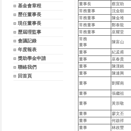
董事長
蔡宜助
基金會章程
常務董事
沈金順
歷任董事長
常務董事
陳金堆
現任董事長
常務董事
鄭泰龍
歷屆理監事
常務董事
巫耀堂
常務
會議記錄
陳富山
董事
年度報表
董事
紀孟甫
獎助學金申請
董事
巫春貴
董事
陳漢銘
聯絡我們
董事
陳連興
回首頁
董事
劉耀南
董事
張繼祖
董事
黃崇敬
董事
廖文丕
董事
何啟祥
董事
林政豐