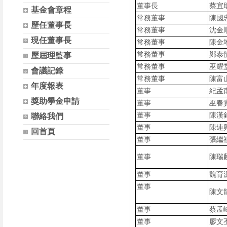
董事長
蔡宜
基金會章程
常務董事
陳國
歷任董事長
常務董事
沈金
現任董事長
常務董事
陳金
常務董事
鄭泰
歷屆理監事
常務董事
巫耀
會議記錄
常務董事
陳富
年度報表
董事
紀孟
獎助學金申請
董事
巫春
董事
陳漢
聯絡我們
董事
陳連
回首頁
董事
張繼
董事
陳瑞
董事
魏育
董事
陳文
董事
蔡孟
董事
廖文