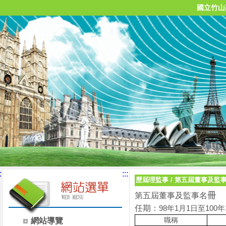
國立竹山
:
:::
歷屆理監事
/
第五屆董事及監
冊
第五屆董事及監事名
任期：
98年1月1日
至100年
職稱
網站導覽