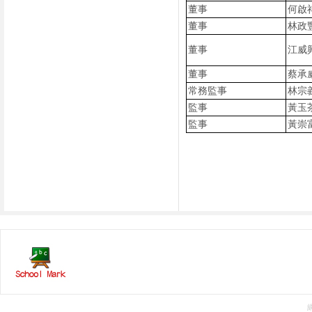
董事
何啟
董事
林政
董事
江威
董事
蔡承
常務監事
林宗
監事
黃玉
監事
黃崇