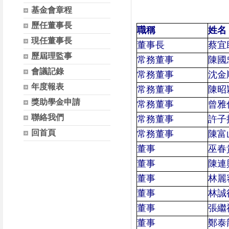
基金會章程
歷任董事長
職稱
姓名
現任董事長
董事長
蔡宜
歷屆理監事
常務董事
陳國
會議記錄
常務董事
沈金
年度報表
常務董事
陳昭
獎助學金申請
常務董事
曾雅
聯絡我們
常務董事
許子
回首頁
常務董事
陳富
董事
巫春
董事
陳連
董事
林麗
董事
林誠
董事
張繼
董事
鄭泰