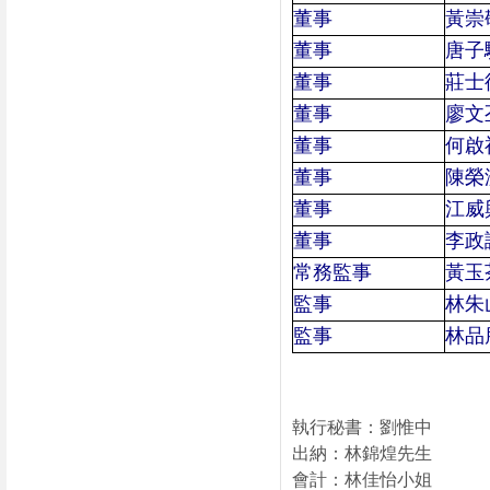
董事
黃崇
董事
唐子
董事
莊士
董事
廖文
董事
何啟
董事
陳榮
董事
江威
董事
李政
常務監事
黃玉
監事
林朱
監事
林品
執行秘書：劉惟中
出納：林錦煌先生
會計：林佳怡小姐