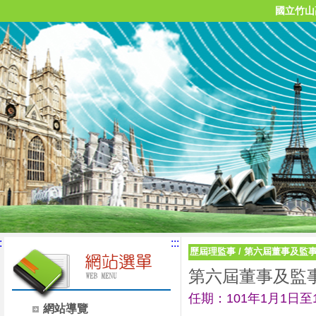
國立竹山
:
:::
歷屆理監事
/
第六屆董事及監
第六屆董事及監
任期：101年1月1日至1
網站導覽