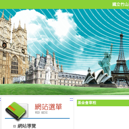
國立竹山
:
:::
基金會章程
網站導覽