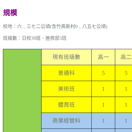
規模
校地：六﹑三七二公頃(含竹高新村0﹑八五七公頃)
班級數：日校39班、進修部3班
現有班級數
高一
高二
普通科
5
5
美術班
1
1
體育班
1
1
商業經營科
1
1