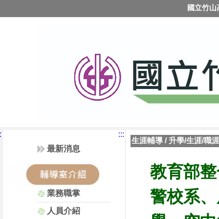
國立竹山
:
:::
生涯輔導
/
升學/生涯/職
最新消息
教育部整
警校系
、
業務職掌
人員介紹