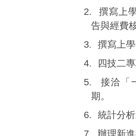
2.
撰寫上
告與經費
3.
撰寫上學
4.
四技二專
5.
接洽「
期。
6.
統計分析
7.
辦理新進