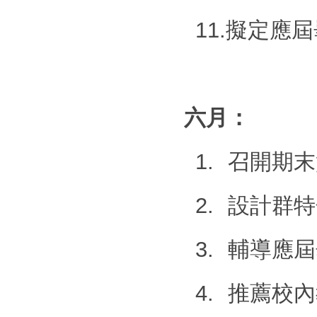
11.
擬定應屆
六月：
1.
召開期末
2.
設計群特
3.
輔導應屆
4.
推薦校內