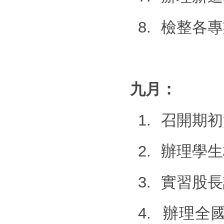
8.
檢整各專
九月：
1.
召開期初
2.
辦理學生
3.
實習股長
4.
辦理全