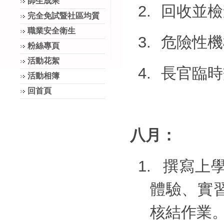
師生成果
2.
回收並檢
完全免試暨社區均質
職業安全衛生
3.
危險性機
粉絲專頁
活動花絮
4.
長官臨時
活動相簿
回首頁
八月：
1.
撰寫上
體驗、實
核結作業