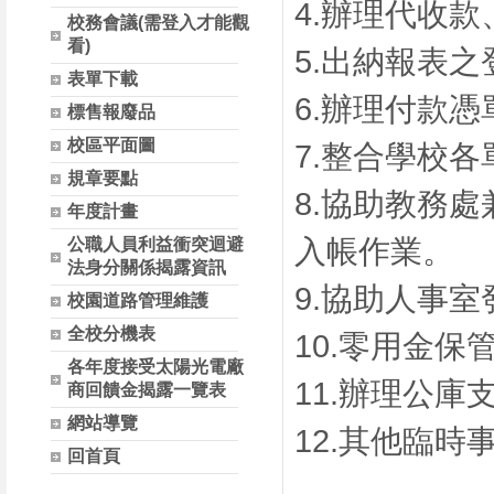
4.辦理代收
校務會議(需登入才能觀
看)
5.出納報表
表單下載
6.辦理付款
標售報廢品
校區平面圖
7.整合學校
規章要點
8.協助教務
年度計畫
入帳作業。
公職人員利益衝突迴避
法身分關係揭露資訊
9.協助人事
校園道路管理維護
全校分機表
10.零用金
各年度接受太陽光電廠
11.辦理公
商回饋金揭露一覽表
網站導覽
12.其他臨
回首頁