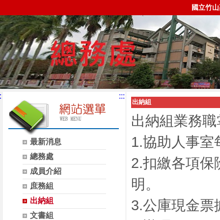
國立竹山
:
:::
出納組
出納組業務職
1.協助人事
最新消息
總務處
2.扣繳各項
成員介紹
明。
庶務組
出納組
3.公庫現金
文書組