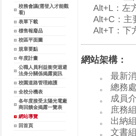
Alt+L：
校務會議(需登入才能觀
看)
Alt+C：
表單下載
Alt+T：
標售報廢品
校區平面圖
規章要點
網站架構：
年度計畫
公職人員利益衝突迴避
法身分關係揭露資訊
。 最新
校園道路管理維護
。 總務
全校分機表
。 成員
各年度接受太陽光電廠
商回饋金揭露一覽表
。 庶務
網站導覽
。 出納
回首頁
。 文書