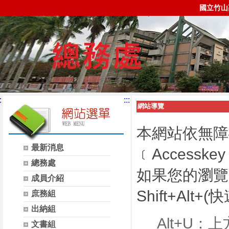
國立竹山
:
:::
網站導覽
本網站依無障
最新消息
﹝Accessk
總務處
如果您的瀏覽器
成員介紹
Shift+Alt+
庶務組
出納組
Alt+U：
文書組