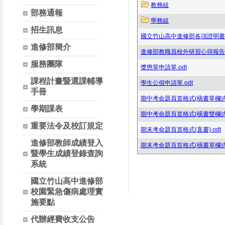
教務組
部務通報
學務組
招生訊息
國立竹山高中進修部各項證明書申
進修部簡介
進修部教職員校外研習心得報告表
服務團隊
獎懲單申請單.odt
課程計畫暨選課輔導
學生公假申請單.odt
手冊
期中考命題頁首格式(橫書單欄式).
學期課表
期中考命題頁首格式(橫書雙欄式).
重要法令及校訂規定
期末考命題頁首格式(直書).odt
進修部教師成績登入
期末考命題頁首格式(橫書單欄式).
暨學生成績登錄查詢
系統
國立竹山高中進修部
校園緊急傷病處理實
施要點
代辦經費收支公告