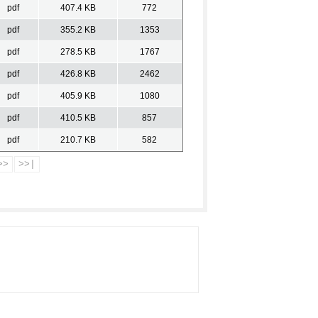
pdf
407.4 KB
772
pdf
355.2 KB
1353
pdf
278.5 KB
1767
pdf
426.8 KB
2462
pdf
405.9 KB
1080
pdf
410.5 KB
857
pdf
210.7 KB
582
>>
>>|