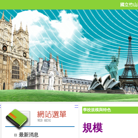
國立竹山
:
:::
學校規模與特色
規模
最新消息