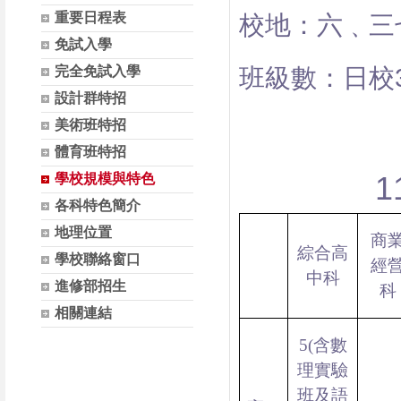
重要日程表
校地：六﹑三
免試入學
完全免試入學
班級數：日校
設計群特招
美術班特招
體育班特招
1
學校規模與特色
各科特色簡介
地理位置
商
綜合高
學校聯絡窗口
經
中科
進修部招生
科
相關連結
5(含數
理實驗
班及語