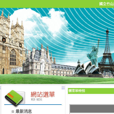
國立竹山
:
:::
體育班特招
最新消息