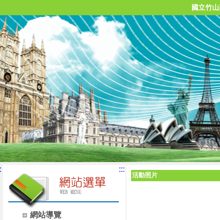
國立竹山
:
:::
活動照片
網站導覽