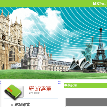
國立竹山
:
:::
教學設備
網站導覽