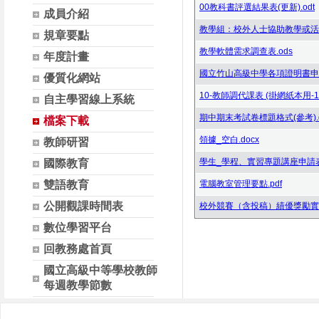
00教科書評選結果表(更新).odt
成員介紹
教學組：校外人士協助教學或活動(
規章要點
教學軟體需求調查表.ods
年度計畫
國立竹山高級中學各項證明書申請表_
優質化網站
10-教師調代課表 (掛網紙本用-111
自主學習線上系統
期中期末考試卷標題格式(參考).d
檔案下載
領據_空白.docx
教師研習
學生_學程、實習專題講座申請表(110
國際教育
雙語教育
電腦教室管理要點.pdf
公開觀課時間表
校外競賽（含投稿）績優獎勵實施
數位學習平台
回教務處首頁
國立高級中等學校教師
每週教學節數