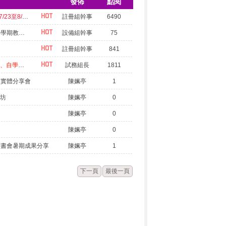
發佈
點閱
學期補考7/23-24，請任課教師7/23至8/4晚上12時線上輸入補考成績【或紙本成績送回註冊組】
註冊組幹事
6490
國立竹山高中115年學年度第一學期教科書一覽表
設備組幹事
75
註冊組幹事
841
公告：114-2重補修專班時程表、自學輔導開課表
試務組長
1811
品實體分享會
陳姵亭
1
作坊
陳姵亭
0
陳姵亭
0
陳姵亭
0
讀書會暑期成果分享
陳姵亭
1
下一頁
最後一頁