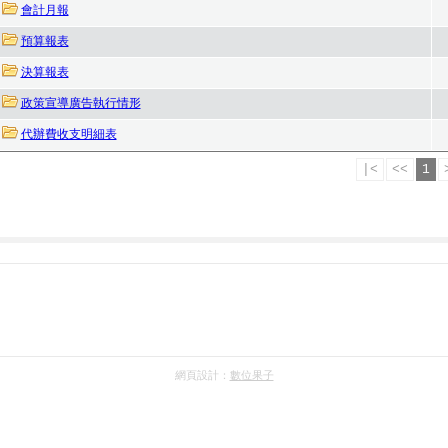
會計月報
預算報表
決算報表
政策宣導廣告執行情形
代辦費收支明細表
|<
<<
1
網頁設計：
數位果子