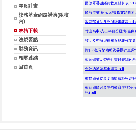
國教署委辦經費收支結算表.ods
年度計畫
國教署補(捐)助經費收支結算表.o
校務基金網路講購(限校
內)
教育部補助及委辦計畫報表.ods
表格下載
竹山高中-支出科目分攤表(空白).
法規要點
補助及委辦經費核撥結報作業要點
財務資訊
附件3教育部補助及委辦計畫彈性
相關連結
教育部補助委辦計畫經費編列基準
回首頁
會計憑證調案申請表.odt
教育部補助及委辦經費核撥結報作
教育部國民及學前教育署補(捐)
訊).odt