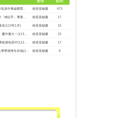
發佈
點閱
竹山高中文教基金會蔡宜助董事長居中牽線體育班獲熱心企業與功德會捐贈物資 助力學生運動發展(114年3月)
校長室秘書
473
文教基金會贊助竹山高中設計群「神設手」畢業專題成果展辦理
校長室秘書
17
(113年1月)
校長室秘書
15
祭孔祈福「包高中」 追分成功、慶中臺大！(113學年度綜合高中、體育及美術班)
校長室秘書
15
竹山高中師生祭孔 祈福四技二專統測包高中(112學年度-職科)
校長室秘書
17
竹山高中辦理包高中活動，為大學學測考生祈福(112學年度-綜合高中、體育及美術)
校長室秘書
9